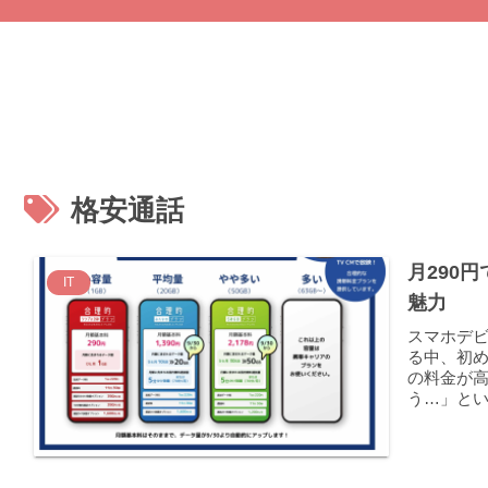
格安通話
月290
IT
魅力
スマホデ
る中、初
の料金が
う…」とい