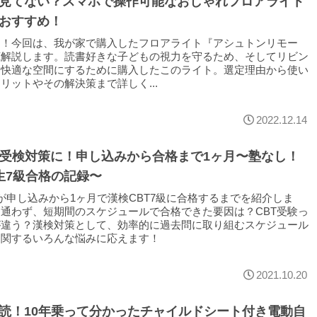
見てない？スマホで操作可能なおしゃれフロアライト
おすすめ！
は！今回は、我が家で購入したフロアライト『アシュトンリモー
底解説します。読書好きな子どもの視力を守るため、そしてリビン
に快適な空間にするために購入したこのライト。選定理由から使い
リットやその解決策まで詳しく...
2022.12.14
T受検対策に！申し込みから合格まで1ヶ月〜塾なし！
生7級合格の記録〜
が申し込みから1ヶ月で漢検CBT7級に合格するまでを紹介しま
通わず、短期間のスケジュールで合格できた要因は？CBT受験っ
が違う？漢検対策として、効率的に過去問に取り組むスケジュール
に関するいろんな悩みに応えます！
2021.10.20
読！10年乗って分かったチャイルドシート付き電動自