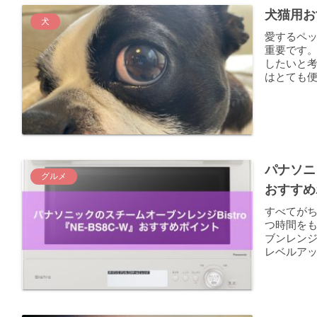
犬猫用お
犬
愛するペ
重要です
したいと
はとても便
パナソニッ
グルメ
おすすめ
すべてがち
つ時間を
ブンレンジ
レベルアップ