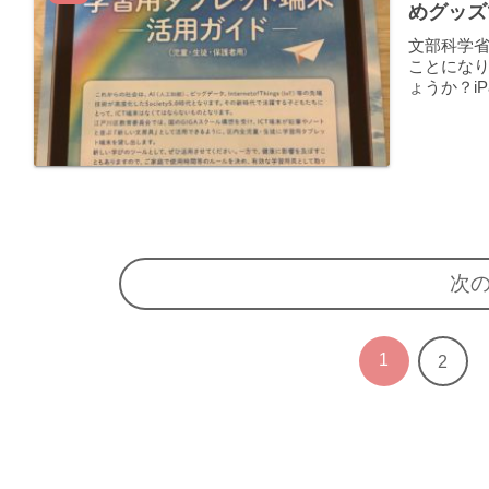
めグッズ
文部科学省
ことにな
ょうか？i
次
1
2