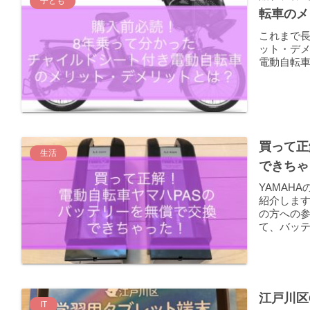
子ども
転車のメ
これまで
ット・デ
電動自転
買って正
生活
できちゃ
YAMAH
紹介しま
の方への
て、バッ
江戸川区
IT