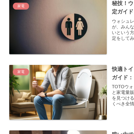
秘技！ウ
家電
定ガイド
ウォシュレ
が、みん
いという
定をして
能ウォシ
快適トイ
家電
ガイド：
TOTOウ
と家電量
を見つけ
くべき全