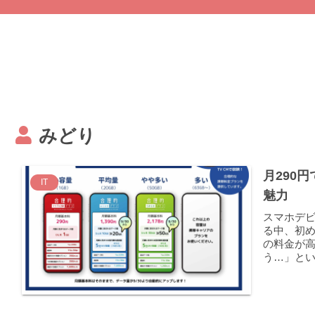
みどり
月290
IT
魅力
スマホデ
る中、初
の料金が
う…」とい