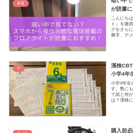
暗い中で
家電
が読書に
こんにち
ト』を徹
グをさら
勝手、デメ
漢検CB
IT
小学4年
小学4年生
す。塾にも
て紙と何
は？漢検
購入前必